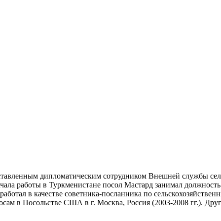
ставленным дипломатическим сотрудником Внешней службы сель
чала работы в Туркменистане посол Мастард занимал должность
аботал в качестве советника-посланника по сельскохозяйствен
осам в Посольстве США в г. Москва, Россия (2003-2008 гг.). Друг