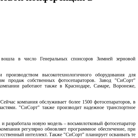
вошла в число Генеральных спонсоров Зимней зерновой
и производством высокотехнологичного оборудования для
ам продаж собственных фотосепараторов. Завод "СиСорт"
компании работают также в Краснодаре, Самаре, Воронеже,
Сейчас компания обслуживает более 1500 фотосепараторов, в
частями. "СиСорт" также производит надежное транспортное
а и разработала новую модель – восьмилотковый фотосепаратор
компания регулярно обновляет программное обеспечение, при
кусственный интеллект. Также "СиСорт" планирует осваивать те